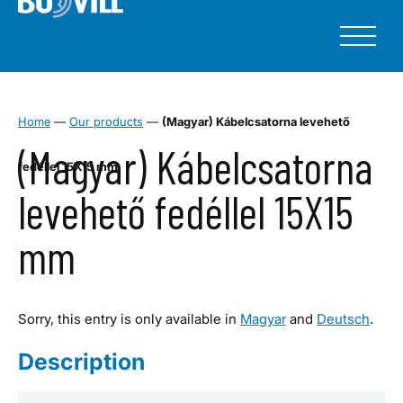
Home
—
Our products
—
(Magyar) Kábelcsatorna levehető
(Magyar) Kábelcsatorna
fedéllel 15X15 mm
levehető fedéllel 15X15
mm
Sorry, this entry is only available in
Magyar
and
Deutsch
.
Description