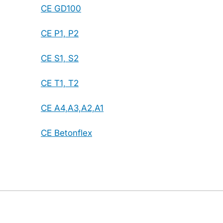
CE GD100
CE P1, P2
CE S1, S2
CE T1, T2
CE A4,A3,A2,A1
CE Betonflex