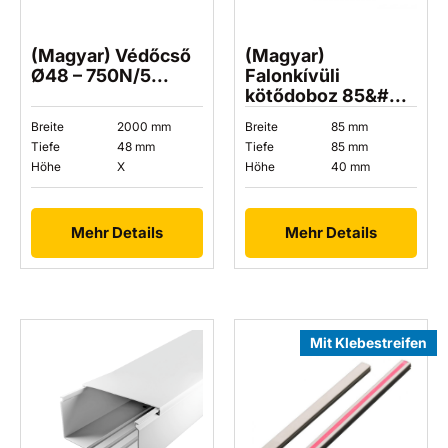
(Magyar) Védőcső
(Magyar)
Ø48 – 750N/5...
Falonkívüli
kötődoboz 85&#...
Breite
2000 mm
Breite
85 mm
Tiefe
48 mm
Tiefe
85 mm
Höhe
X
Höhe
40 mm
Mehr Details
Mehr Details
Mit Klebestreifen