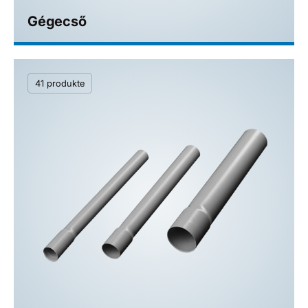
Gégecső
41 produkte