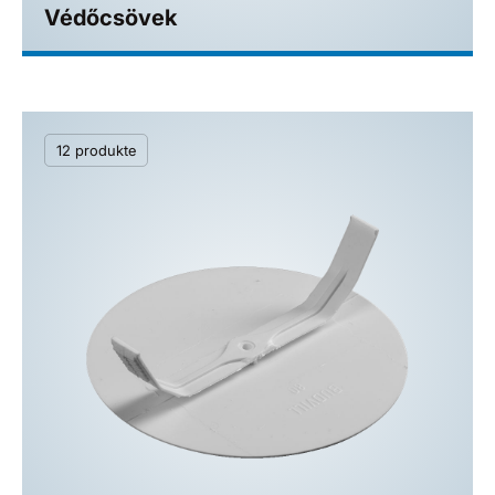
Védőcsövek
12 produkte