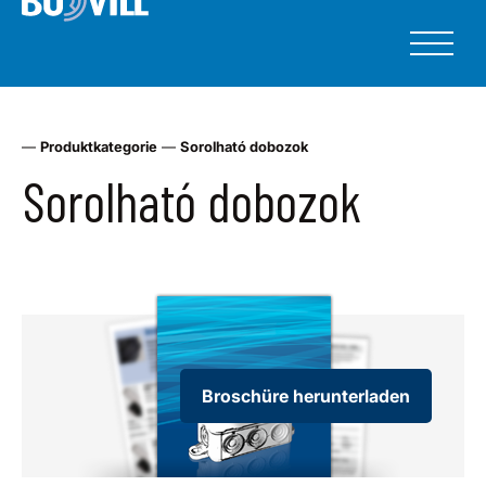
—
Produktkategorie
—
Sorolható dobozok
Sorolható dobozok
Broschüre herunterladen