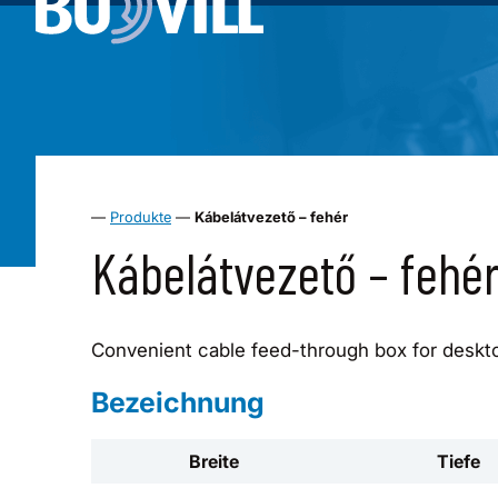
—
Produkte
—
Kábelátvezető – fehér
Kábelátvezető – fehé
Convenient cable feed-through box for deskt
Bezeichnung
Breite
Tiefe