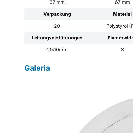
67 mm
67 mm
Verpackung
Material
20
Polystyrol (
Leitungseinführungen
Flammwidr
13x10mm
X
Galeria