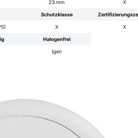
23 mm
X
Schutzklasse
Zertifizierungsz
PS)
X
X
ig
Halogenfrei
Igen