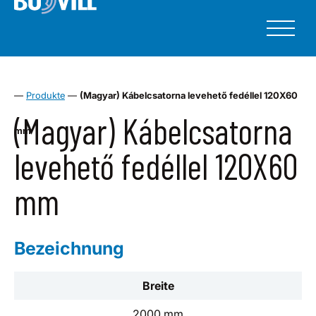
—
Produkte
—
(Magyar) Kábelcsatorna levehető fedéllel 120X60
(Magyar) Kábelcsatorna
mm
levehető fedéllel 120X60
mm
Bezeichnung
Breite
2000 mm