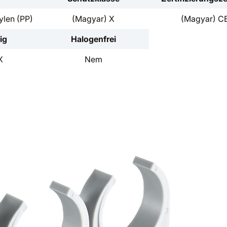
ylen (PP)
(Magyar) X
(Magyar) C
ig
Halogenfrei
X
Nem