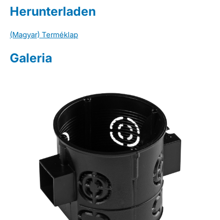
Herunterladen
(Magyar) Terméklap
Galeria